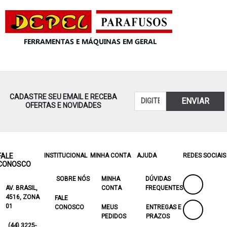
CADASTRE SEU EMAIL E RECEBA
ENVIAR
OFERTAS E NOVIDADES
FALE
INSTITUCIONAL
MINHA CONTA
AJUDA
REDES SOCIAIS
CONOSCO
SOBRE NÓS
MINHA
DÚVIDAS
AV. BRASIL,
CONTA
FREQUENTES
4516, ZONA
FALE
01
CONOSCO
MEUS
ENTREGAS E
PEDIDOS
PRAZOS
(44) 3225-