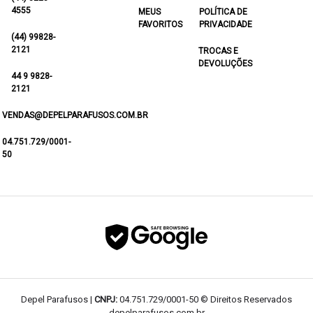
4555
MEUS
POLÍTICA DE
FAVORITOS
PRIVACIDADE
(44) 99828-
2121
TROCAS E
DEVOLUÇÕES
44 9 9828-
2121
VENDAS@DEPELPARAFUSOS.COM.BR
04.751.729/0001-
50
Depel Parafusos |
CNPJ:
04.751.729/0001-50 © Direitos Reservados
depelparafusos.com.br