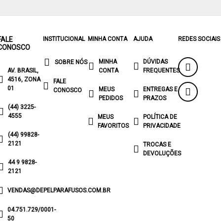
FALE
INSTITUCIONAL
MINHA CONTA
AJUDA
REDES SOCIAIS
CONOSCO
MINHA
DÚVIDAS
SOBRE NÓS
AV. BRASIL,
CONTA
FREQUENTES
4516, ZONA
FALE
01
MEUS
ENTREGAS E
CONOSCO
PEDIDOS
PRAZOS
(44) 3225-
4555
MEUS
POLÍTICA DE
FAVORITOS
PRIVACIDADE
(44) 99828-
2121
TROCAS E
DEVOLUÇÕES
44 9 9828-
2121
VENDAS@DEPELPARAFUSOS.COM.BR
04.751.729/0001-
50